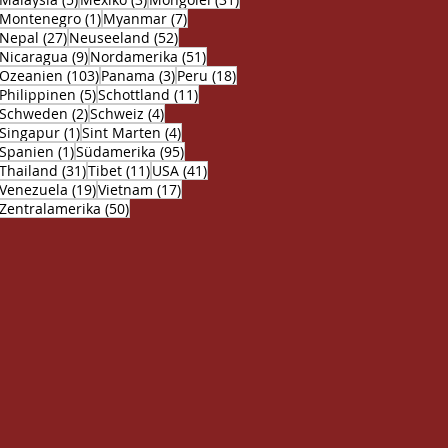
1 Beitrag
7 Beiträge
Montenegro
(1)
Myanmar
(7)
27 Beiträge
52 Beiträge
Nepal
(27)
Neuseeland
(52)
9 Beiträge
51 Beiträge
Nicaragua
(9)
Nordamerika
(51)
103 Beiträge
3 Beiträge
18 Beiträge
Ozeanien
(103)
Panama
(3)
Peru
(18)
5 Beiträge
11 Beiträge
Philippinen
(5)
Schottland
(11)
2 Beiträge
4 Beiträge
Schweden
(2)
Schweiz
(4)
1 Beitrag
4 Beiträge
Singapur
(1)
Sint Marten
(4)
1 Beitrag
95 Beiträge
Spanien
(1)
Südamerika
(95)
31 Beiträge
11 Beiträge
41 Beiträge
Thailand
(31)
Tibet
(11)
USA
(41)
19 Beiträge
17 Beiträge
Venezuela
(19)
Vietnam
(17)
50 Beiträge
Zentralamerika
(50)