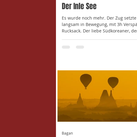
Der Inle See
Es wurde noch mehr. Der Zug setzte
langsam in Bewegung, mit 3h Versp
Rucksack. Der liebe Südkoreaner, de
Bahnhof...
Bagan