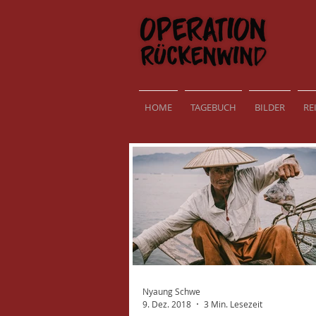
HOME
TAGEBUCH
BILDER
RE
Nyaung Schwe
9. Dez. 2018
3 Min. Lesezeit