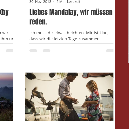
30. Nov. 2018
2 Min. Lesezeit
(by
Liebes Mandalay, wir müssen
reden.
n wir
Ich muss dir etwas beichten. Mir ist klar,
t ihm und
dass wir die letzten Tage zusammen
-Berg
verbracht haben. Ich habe bei dir
übernachtet und alles...