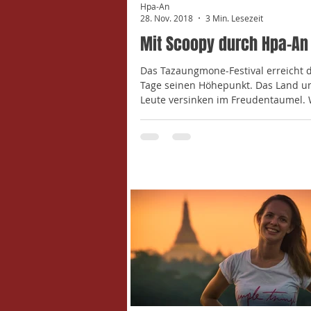
Hpa-An
28. Nov. 2018
3 Min. Lesezeit
Mit Scoopy durch Hpa-An
Das Tazaungmone-Festival erreicht 
Tage seinen Höhepunkt. Das Land u
Leute versinken im Freudentaumel.
den 6 Stunden,...