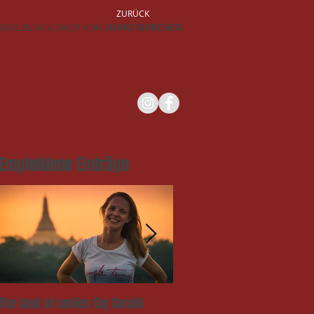
ZURÜCK
RAVELBLOG & SHOP VON
LUKAS MARCHESI
Empfohlene Einträge
The land of smiles (by Sarah)
Das Takengai-Festival