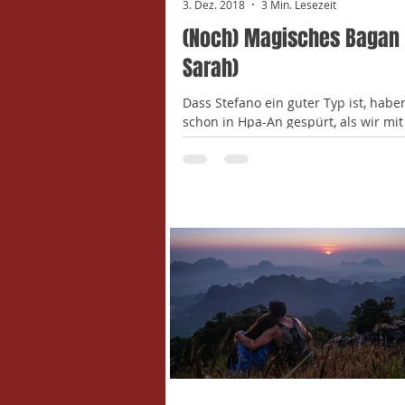
3. Dez. 2018
3 Min. Lesezeit
(Noch) Magisches Bagan 
Sarah)
Dass Stefano ein guter Typ ist, habe
schon in Hpa-An gespürt, als wir mi
dem Franzosen Francois den Tempel
bestiegen...