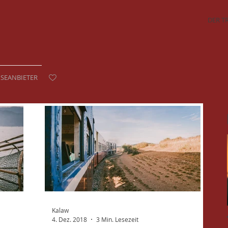
DER T
ISEANBIETER
Kalaw
4. Dez. 2018
3 Min. Lesezeit