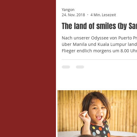
Yangon
24. Nov. 2018
4 Min. Lesezeit
The land of smiles (by Sa
Nach unserer Odyssee von Puerto P
über Manila und Kuala Lumpur land
Flieger endlich morgens um 8.00 Uh
pünktlich in...