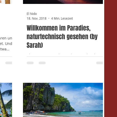
El Nido
18. Nov. 2018
4 Min. Lesezeit
Willkommen im Paradies,
naturtechnisch gesehen (by
aren uns
Sarah)
et. Und
Etwa
Als unsere Füsse den Boden von El Nido
(übersetzt: das Nest) berühren, atmen wir
erleichtert auf. Unser Minivan-Fahrer hatte
wohl eine...