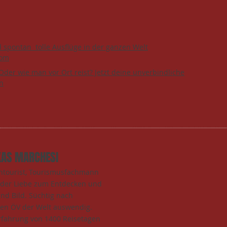
d spontan tolle Ausflüge in der ganzen Welt
com
Oder wie man vor Ort reist? Jetzt deine unverbindliche
n
KAS MARCHESI
entourist, Tourismusfachmann
t der Liebe zum Entdecken und
und Bild. Süchtig nach
den ÖV der Welt auswendig.
rfahrung von 1400 Reisetagen