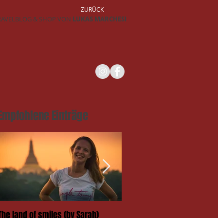
ZURÜCK
RAVELBLOG & SHOP VON
LUKAS MARCHESI
Empfohlene Einträge
The land of smiles (by Sarah)
Das Takengai-Festival