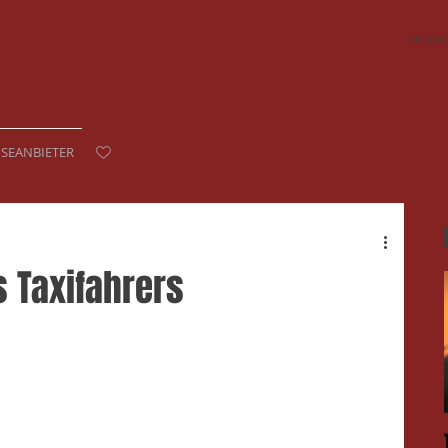
DER T
ISEANBIETER
 Taxifahrers