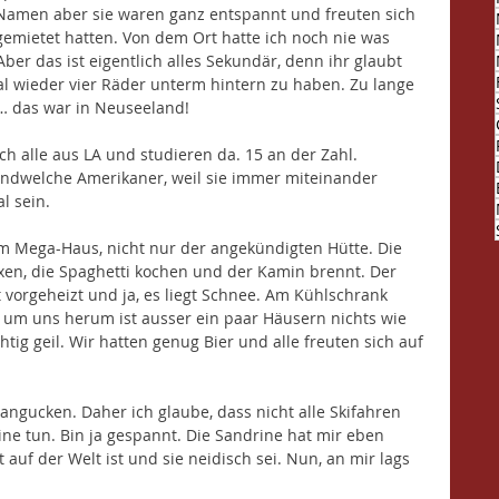
Namen aber sie waren ganz entspannt und freuten sich 
 gemietet hatten. Von dem Ort hatte ich noch nie was 
ber das ist eigentlich alles Sekundär, denn ihr glaubt 
mal wieder vier Räder unterm hintern zu haben. Zu lange 
 … das war in Neuseeland! 
h alle aus LA und studieren da. 15 an der Zahl. 
endwelche Amerikaner, weil sie immer miteinander 
l sein. 
inem Mega-Haus, nicht nur der angekündigten Hütte. Die 
n, die Spaghetti kochen und der Kamin brennt. Der 
t vorgeheizt und ja, es liegt Schnee. Am Kühlschrank 
um uns herum ist ausser ein paar Häusern nichts wie 
htig geil. Wir hatten genug Bier und alle freuten sich auf 
ngucken. Daher ich glaube, dass nicht alle Skifahren 
ine tun. Bin ja gespannt. Die Sandrine hat mir eben 
 auf der Welt ist und sie neidisch sei. Nun, an mir lags 