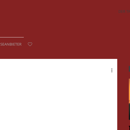
DER T
ISEANBIETER