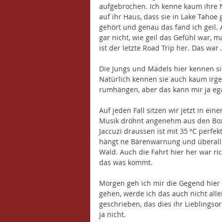
aufgebrochen. Ich kenne kaum ihre 
auf ihr Haus, dass sie in Lake Tahoe
gehört und genau das fand ich geil. A
gar nicht, wie geil das Gefühl war, 
ist der letzte Road Trip her. Das war
Die Jungs und Mädels hier kennen sic
Natürlich kennen sie auch kaum irg
rumhängen, aber das kann mir ja ega
Auf jeden Fall sitzen wir jetzt in e
Musik dröhnt angenehm aus den Boxe
Jaccuzi draussen ist mit 35 °C perfek
hängt ne Bärenwarnung und überall 
Wald. Auch die Fahrt hier her war ric
das was kommt. 
Morgen geh ich mir die Gegend hier a
gehen, werde ich das auch nicht alle
geschrieben, das dies ihr Lieblingsort
ja nicht. 