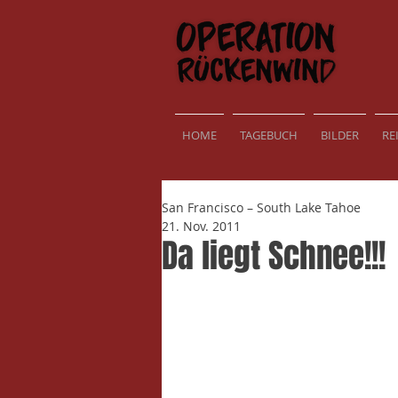
HOME
TAGEBUCH
BILDER
RE
San Francisco – South Lake Tahoe
21. Nov. 2011
Da liegt Schnee!!!