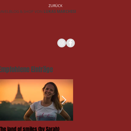
ZURÜCK
RAVELBLOG & SHOP VON
LUKAS MARCHESI
Empfohlene Einträge
The land of smiles (by Sarah)
Das Takengai-Festival