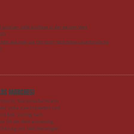
d spontan tolle Ausflüge in der ganzen Welt
com
Oder wie man vor Ort reist? Jetzt deine unverbindliche
n
KAS MARCHESI
entourist, Tourismusfachmann
t der Liebe zum Entdecken und
und Bild. Süchtig nach
den ÖV der Welt auswendig.
rfahrung von 1400 Reisetagen