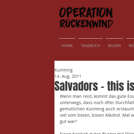
HOME
TAGEBUCH
BILDER
RE
Kunming
14. Aug. 2011
Salvadors – this is
Wenn man reist, kommt das gute Esse
unterwegs, dass noch öfter Durchfall 
gemütlichen Kunming auch erstaunli
viel vom bösen, bösen Alkohol. Mal w
gut war?
Einen herrlich guten Burger mit Pil