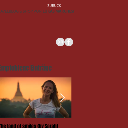
ZURÜCK
RAVELBLOG & SHOP VON
LUKAS MARCHESI
Empfohlene Einträge
The land of smiles (by Sarah)
Das Takengai-Festival