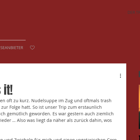
DER T
ISEANBIETER
 it!
n oft zu kurz. Nudelsuppe im Zug und oftmals trash 
zur Folge hatt. So ist unser Trip zum erstaunlich 
ch gemütlich geworden. Es war gestern auch ziemlich 
ieder … Also was liegt da näher als zurück dahin, wos 
zen und Zwiebeln für mich und einen vegetarischen Corn-