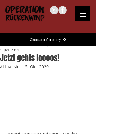
Choose a Category
Zurich – Dubai – Melbourne | von ca. – 2 °C zu
1. Jan. 2011
Jetzt gehts loooos!
Aktualisiert:
5. Okt. 2020
Es wird Samstag und somit Tag der 