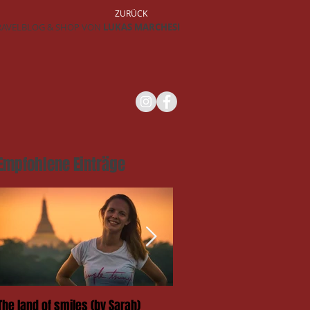
ZURÜCK
RAVELBLOG & SHOP VON
LUKAS MARCHESI
Empfohlene Einträge
The land of smiles (by Sarah)
Das Takengai-Festival