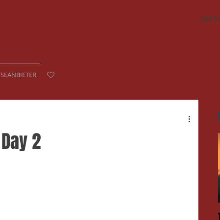
DER T
ISEANBIETER
 Day 2