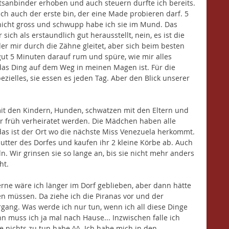
otsanbinder erhoben und auch steuern durfte ich bereits. 
ch auch der erste bin, der eine Made probieren darf. 5 
 nicht gross und schwupp habe ich sie im Mund. Das 
ich als erstaundlich gut herausstellt, nein, es ist die 
der mir durch die Zähne gleitet, aber sich beim besten 
 gut 5 Minuten darauf rum und spüre, wie mir alles 
as Ding auf dem Weg in meinen Magen ist. Für die 
ezielles, sie essen es jeden Tag. Aber den Blick unserer 
mit den Kindern, Hunden, schwatzen mit den Eltern und 
der früh verheiratet werden. Die Mädchen haben alle 
as ist der Ort wo die nächste Miss Venezuela herkommt. 
tter des Dorfes und kaufen ihr 2 kleine Körbe ab. Auch 
n. Wir grinsen sie so lange an, bis sie nicht mehr anders 
t. 
rne wäre ich länger im Dorf geblieben, aber dann hätte 
n müssen. Da ziehe ich die Piranas vor und der 
ng. Was werde ich nur tun, wenn ich all diese Dinge 
muss ich ja mal nach Hause... Inzwischen falle ich 
ge nichts zu tun habe ^^. Ich habe mich in den 