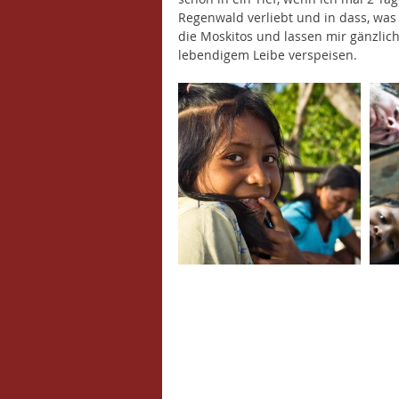
Regenwald verliebt und in dass, was 
die Moskitos und lassen mir gänzlich
lebendigem Leibe verspeisen. 