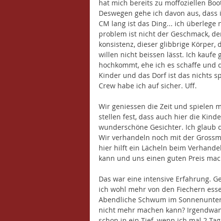
hat mich bereits zu moffoziellen Bo
Deswegen gehe ich davon aus, dass i
CM lang ist das Ding... ich überlege
problem ist nicht der Geschmack, der s
konsistenz, dieser glibbrige Körper, 
willen nicht beissen lässt. Ich kaufe
hochkommt, ehe ich es schaffe und d
Kinder und das Dorf ist das nichts sp
Crew habe ich auf sicher. Uff. 
Wir geniessen die Zeit und spielen 
stellen fest, dass auch hier die Kin
wunderschöne Gesichter. Ich glaub d
Wir verhandeln noch mit der Grossmu
hier hilft ein Lächeln beim Verhandel
kann und uns einen guten Preis mach
Das war eine intensive Erfahrung. Ge
ich wohl mehr von den Fiechern esse
Abendliche Schwum im Sonnenunterga
nicht mehr machen kann? Irgendwann 
schon in ein Tief, wenn ich mal 2 Ta