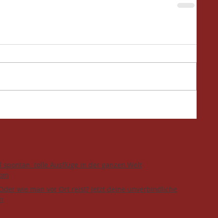
d spontan tolle Ausflüge in der ganzen Welt
com
Oder wie man vor Ort reist? Jetzt deine unverbindliche
n