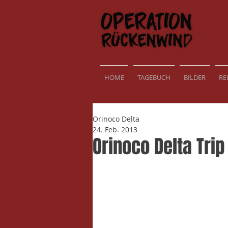
HOME
TAGEBUCH
BILDER
RE
Orinoco Delta
24. Feb. 2013
Orinoco Delta Trip