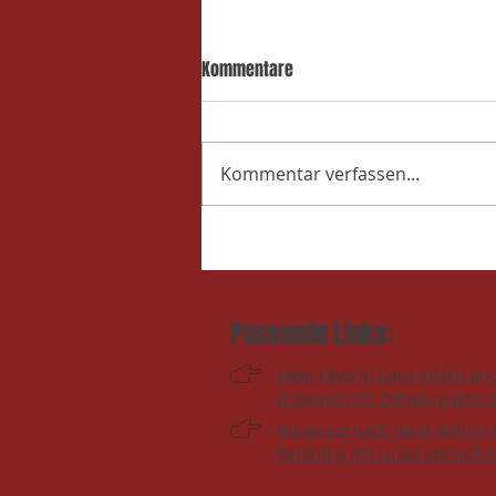
Kommentare
Kommentar verfassen...
Passende Links:
Mein Favorit! Ganz eifach un
organisieren: Getyourguide.
Du weisst noch nicht wohin? 
Beratung mit Lukas abmache