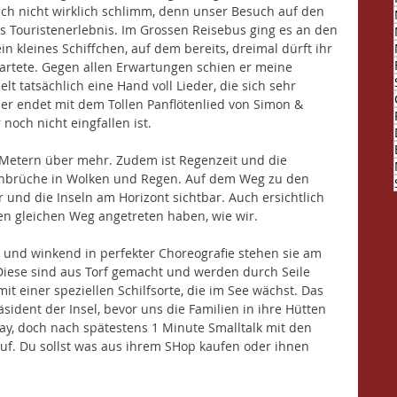
h nicht wirklich schlimm, denn unser Besuch auf den 
es Touristenerlebnis. Im Grossen Reisebus ging es an den 
n kleines Schiffchen, auf dem bereits, dreimal dürft ihr 
wartete. Gegen allen Erwartungen schien er meine 
t tatsächlich eine Hand voll Lieder, die sich sehr 
 er endet mit dem Tollen Panflötenlied von Simon & 
och nicht eingfallen ist. 
00 Metern über mehr. Zudem ist Regenzeit und die 
anbrüche in Wolken und Regen. Auf dem Weg zu den 
 und die Inseln am Horizont sichtbar. Auch ersichtlich 
en gleichen Weg angetreten haben, wie wir. 
d und winkend in perfekter Choreografie stehen sie am 
iese sind aus Torf gemacht und werden durch Seile 
 einer speziellen Schilfsorte, die im See wächst. Das 
sident der Insel, bevor uns die Familien in ihre Hütten 
okay, doch nach spätestens 1 Minute Smalltalk mit den 
auf. Du sollst was aus ihrem SHop kaufen oder ihnen 