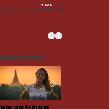
ZURÜCK
RAVELBLOG & SHOP VON
LUKAS MARCHESI
Empfohlene Einträge
The land of smiles (by Sarah)
Das Takengai-Festival