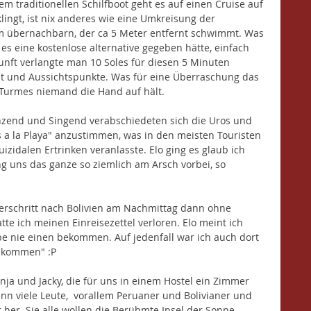
em traditionellen Schilfboot geht es auf einen Cruise auf 
ingt, ist nix anderes wie eine Umkreisung der 
 übernachbarn, der ca 5 Meter entfernt schwimmt. Was 
s eine kostenlose alternative gegeben hätte, einfach 
unft verlangte man 10 Soles für diesen 5 Minuten 
ant und Aussichtspunkte. Was für eine Überraschung das 
 Turmes niemand die Hand auf hält.
nzend und Singend verabschiedeten sich die Uros und 
 a la Playa" anzustimmen, was in den meisten Touristen 
izidalen Ertrinken veranlasste. Elo ging es glaub ich 
ing uns das ganze so ziemlich am Arsch vorbei, so 
erschritt nach Bolivien am Nachmittag dann ohne 
te ich meinen Einreisezettel verloren. Elo meint ich 
abe nie einen bekommen. Auf jedenfall war ich auch dort 
 bekommen" :P
nja und Jacky, die für uns in einem Hostel ein Zimmer 
enn viele Leute,  vorallem Peruaner und Bolivianer und 
r her. Sie alle wollen die Berühmte Insel der Sonne 