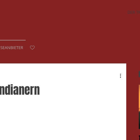
DER T
ISEANBIETER
indianern