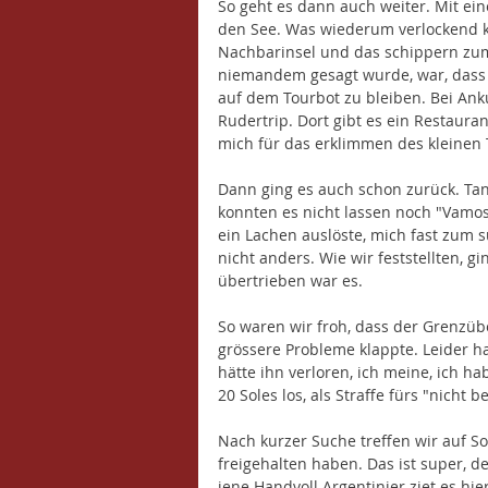
So geht es dann auch weiter. Mit ein
den See. Was wiederum verlockend kl
Nachbarinsel und das schippern zum
niemandem gesagt wurde, war, dass e
auf dem Tourbot zu bleiben. Bei Ank
Rudertrip. Dort gibt es ein Restaur
mich für das erklimmen des kleinen
Dann ging es auch schon zurück. Ta
konnten es nicht lassen noch "Vamos
ein Lachen auslöste, mich fast zum su
nicht anders. Wie wir feststellten, g
übertrieben war es. 
So waren wir froh, dass der Grenzüb
grössere Probleme klappte. Leider hat
hätte ihn verloren, ich meine, ich h
20 Soles los, als Straffe fürs "nicht
Nach kurzer Suche treffen wir auf So
freigehalten haben. Das ist super, d
iene Handvoll Argentinier ziet es hie