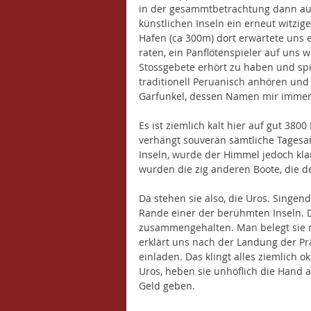
in der gesammtbetrachtung dann auc
künstlichen Inseln ein erneut witzig
Hafen (ca 300m) dort erwartete uns ei
raten, ein Panflötenspieler auf uns 
Stossgebete erhört zu haben und spiel
traditionell Peruanisch anhören und
Garfunkel, dessen Namen mir immer n
Es ist ziemlich kalt hier auf gut 38
verhängt souverän sämtliche Tages
Inseln, wurde der Himmel jedoch klar
wurden die zig anderen Boote, die d
Da stehen sie also, die Uros. Singen
Rande einer der berühmten Inseln. D
zusammengehalten. Man belegt sie mit
erklärt uns nach der Landung der Prä
einladen. Das klingt alles ziemlich 
Uros, heben sie unhöflich die Hand 
Geld geben. 