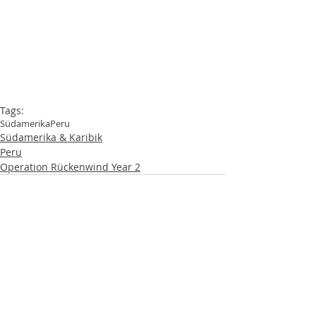
Tags:
Südamerika
Peru
Südamerika & Karibik
Peru
Operation Rückenwind Year 2
Aktuelle Beiträge
Alle ansehen