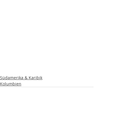
Südamerika & Karibik
Kolumbien
Aktuelle Beiträge
Alle ansehen