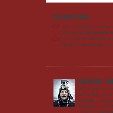
Passende Links:
Mein Favorit! Ganz eifach un
organisieren: Getyourguide.
Du weisst noch nicht wohin? 
Beratung mit Lukas abmache
DER AUTOR - LU
Individueller Mass
und Ex-Polygraf mi
Festhalten in Wort 
Reiseideen. Kennt 
Tatsächliche Reisee