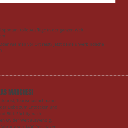
d spontan tolle Ausflüge in der ganzen Welt
com
Oder wie man vor Ort reist? Jetzt deine unverbindliche
n
KAS MARCHESI
entourist, Tourismusfachmann
t der Liebe zum Entdecken und
und Bild. Süchtig nach
den ÖV der Welt auswendig.
rfahrung von 1400 Reisetagen