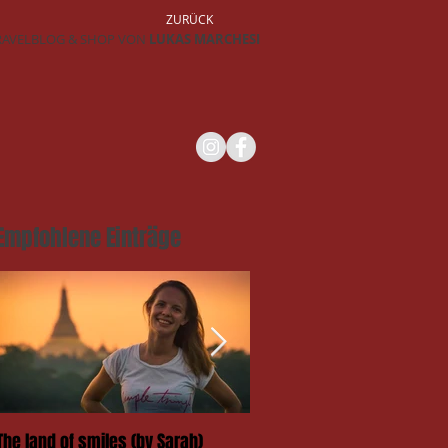
ZURÜCK
RAVELBLOG & SHOP VON
LUKAS MARCHESI
Empfohlene Einträge
The land of smiles (by Sarah)
Das Takengai-Festival