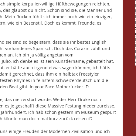
ch simple korpulier-willige Hüftbewegungen reichten, 
, das glaubst du nicht. Schön sind sie, die Männer und 
. Mein Rücken fühlt sich immer noch wie ein einziger, 
ern, wie ein Besenstil. Doch es kommt, Freunde, es 
 sie sind so begeistern, dass sie ihr bestes English 
ht vorhandenes Spanisch. Doch das Corazin zählt und 
en an. Ich bin ja völlig angetan vom 
ulio, ich denke es ist sein Künstlername, gebastelt hat. 
ut, er hätte auch irgend etwas sagen können, ich hätts 
 damit gerechnet, dass ihm ein halbtax Freestyler 
ettesten Rhymes in feinstem Schweizerdeutsch um die 
en Beat gibt. In your Face Motherfucker :D
ige, das nie zerstört wurde. Weder Herr Drake noch 
 es je geschafft diese Massive Festung nieder zureisse. 
15. Jahrhundert. Ich hab schon gestern im Museum gespürt 
ah könnte man doch mal kurz zurück reisen :D
s einige Freuden der Modernen Zivilisation und ich 