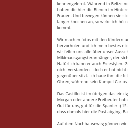
kennengelernt. Während in Belize no
haben die hier die Bienen im Hintern
Frauen. Und bewegen können sie sich
langer knochen an, so wirke ich hölz
kommt. 
Wir machen fotos mit den Kindern und
hervorholen und ich mein bestes nic
wir feilen uns alle über unser Ausseh
Mikimausgangsteranhänger, der sich J
Natürlich kann er auch Freestylen. G
nicht verstanden - doch er hat nicht
gegenüber sitzt. Ich haue ihm die f
Ohren, während sein Kumpel Carlos d
Das Castillo ist im übrigen das einz
Morgan oder andere Freibeuter haben
Gut für uns, gut für die Spanier :) 
dass damals hier die Post abging. B
Auf dem Nachhauseweg gönnen wir un