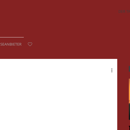
DER T
ISEANBIETER