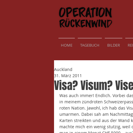
HOME
TAGEBUCH
BILDER
RE
Auckland
31. März 2011
Visa? Visum? Vis
Was auch immer! Endlich. Vorbei das
in meinem zündroten Schweizerpass k
roten Nation. Jawohl, ich hab das V
umarmen. Dabei sah am Nachmittag 
Karten streikten und aus der Wand k
machte mich ein wenig stutzig, weil d
man in einem Monat CHF 5000.– aus?