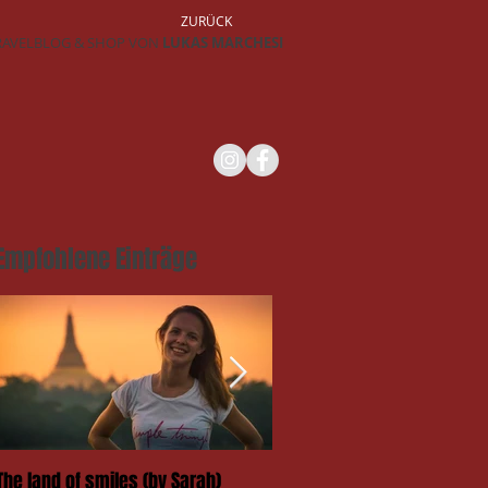
ZURÜCK
RAVELBLOG & SHOP VON
LUKAS MARCHESI
Empfohlene Einträge
The land of smiles (by Sarah)
Das Takengai-Festival