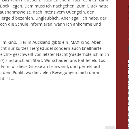
Book liegen. Dem muss ich nachgehen. Zum Glück hatte 
e ausnahmsweise, nach intensivem Quengeln, den 
ergeld bezahlen. Unglaublich. Aber egal, ich habs, der 
r noch die Schule informieren, wann ich ankomme und 
im Kino. Hier in Auckland gibts ein IMAX-Kino. Aber 
icht nur kurzes Tiergedudel sondern auch knallharte 
leicht» geschwellt von letzter Nacht (wiederhole ich mich 
n?) sind auch am Start. Wir schauen uns Battlefield Los 
 Film für diese Grösse an Leinwand, und perfekt auf 
u dem Punkt, wo die vielen Bewegungen mich daran 
ht ist … 