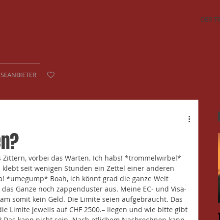
DER T
ISEANBIETER
en?
 Zittern, vorbei das Warten. Ich habs! *trommelwirbel* 
lebt seit wenigen Stunden ein Zettel einer anderen 
isa! *umegump* Boah, ich könnt grad die ganze Welt 
das Ganze noch zappenduster aus. Meine EC- und Visa-
am somit kein Geld. Die Limite seien aufgebraucht. Das 
ie Limite jeweils auf CHF 2500.– liegen und wie bitte gibt 
 Das kann nicht sein. Nach etlichem Nachrechnen kann 