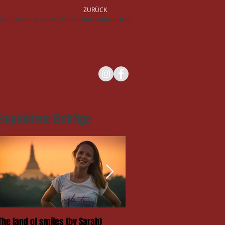
ZURÜCK
RAVELBLOG & SHOP VON
LUKAS MARCHESI
Empfohlene Einträge
The land of smiles (by Sarah)
Das Takengai-Festival