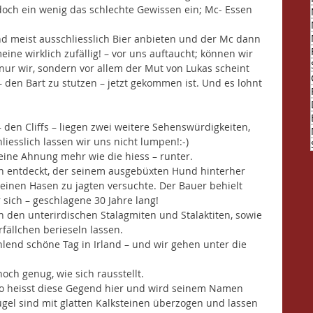
doch ein wenig das schlechte Gewissen ein; Mc- Essen 
d meist ausschliesslich Bier anbieten und der Mc dann 
ine wirklich zufällig! – vor uns auftaucht; können wir 
nur wir, sondern vor allem der Mut von Lukas scheint 
 den Bart zu stutzen – jetzt gekommen ist. Und es lohnt 
den Cliffs – liegen zwei weitere Sehenswürdigkeiten, 
liesslich lassen wir uns nicht lumpen!:-)
keine Ahnung mehr wie die hiess – runter. 
 entdeckt, der seinem ausgebüxten Hund hinterher 
inen Hasen zu jagten versuchte. Der Bauer behielt 
 sich – geschlagene 30 Jahre lang!
n den unterirdischen Stalagmiten und Stalaktiten, sowie 
ällchen berieseln lassen. 
ahlend schöne Tag in Irland – und wir gehen unter die 
ch genug, wie sich rausstellt.
So heisst diese Gegend hier und wird seinem Namen 
Hügel sind mit glatten Kalksteinen überzogen und lassen 