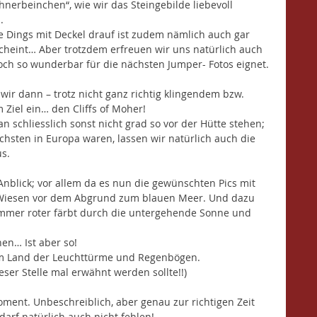
erbeinchen“, wie wir das Steingebilde liebevoll 
.
te Dings mit Deckel drauf ist zudem nämlich auch gar 
rscheint… Aber trotzdem erfreuen wir uns natürlich auch 
och so wunderbar für die nächsten Jumper- Fotos eignet.
wir dann – trotz nicht ganz richtig klingendem bzw. 
Ziel ein… den Cliffs of Moher!
an schliesslich sonst nicht grad so vor der Hütte stehen; 
chsten in Europa waren, lassen wir natürlich auch die 
us.
nblick; vor allem da es nun die gewünschten Pics mit 
 Wiesen vor dem Abgrund zum blauen Meer. Und dazu 
immer roter färbt durch die untergehende Sonne und 
 
en… Ist aber so!
 im Land der Leuchttürme und Regenbögen. 
eser Stelle mal erwähnt werden sollte!!)
ment. Unbeschreiblich, aber genau zur richtigen Zeit  
darf natürlich auch nicht fehlen!