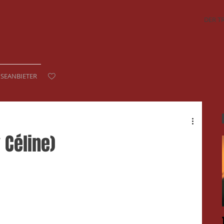
DER T
ISEANBIETER
 Céline)