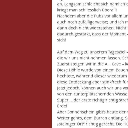
an. Langsam schleicht sich nämlich 
kriegt man schliesslich überall!
Nachdem aber die Pubs vor allem un
auch noch zufälligerweise; und ich me
dann doch nicht widerstehen. Nicht 
dadurch gestärkt, dass der Moment –
sich!
Auf dem Weg zu unserem Tagesziel – 
die wir uns nicht nehmen lassen. Sch
Zuerst steigen wir in die A… Cave – 
Diese Höhle wurde von einem Bauern
hechtete, während dieser wiederum e
diese Entdeckung aber stinkfrech für
Jetzt jedoch, können auch wir uns vo
von den runterplätschernden Wasserf
Super…, der erste richtig richtig str
Erde!
Aber Sonnenschein gibt’s heute denno
Weiter geht’s, dem Burren entlang. 
„steiniger Ort“ richtig gerecht. Die 