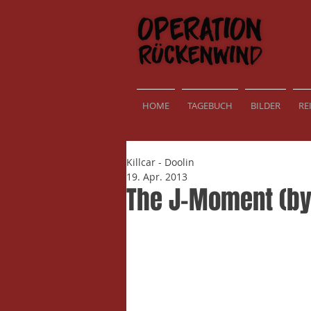
HOME
TAGEBUCH
BILDER
RE
Killcar - Doolin
19. Apr. 2013
The J-Moment (by