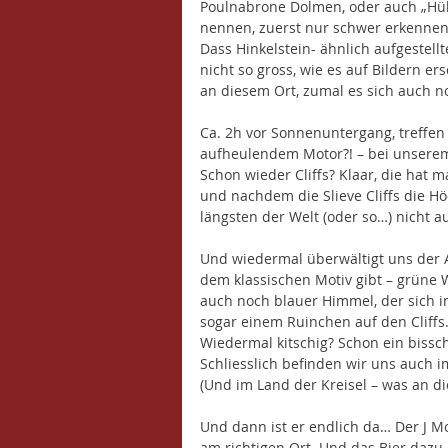
Poulnabrone Dolmen, oder auch „Hühn
nennen, zuerst nur schwer erkennen
Dass Hinkelstein- ähnlich aufgestell
nicht so gross, wie es auf Bildern e
an diesem Ort, zumal es sich auch n
Ca. 2h vor Sonnenuntergang, treffen 
aufheulendem Motor?! – bei unserem 
Schon wieder Cliffs? Klaar, die hat m
und nachdem die Slieve Cliffs die Hö
längsten der Welt (oder so…) nicht a
Und wiedermal überwältigt uns der A
dem klassischen Motiv gibt – grüne
auch noch blauer Himmel, der sich 
sogar einem Ruinchen auf den Cliffs.
Wiedermal kitschig? Schon ein bissch
Schliesslich befinden wir uns auch
(Und im Land der Kreisel – was an di
Und dann ist er endlich da… Der J Mo
am richtigen Ort. Und das Bier dazu 