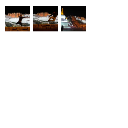
Tags:
Asien
Tibet
Operation Rückenwind Year 1
Asien