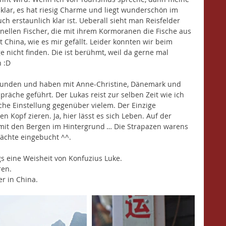
klar, es hat riesig Charme und liegt wunderschön im 
ch erstaunlich klar ist. Ueberall sieht man Reisfelder 
nellen Fischer, die mit ihrem Kormoranen die Fische aus 
st China, wie es mir gefällt. Leider konnten wir beim 
 nicht finden. Die ist berühmt, weil da gerne mal 
n :D
funden und haben mit Anne-Christine, Dänemark und 
äche geführt. Der Lukas reist zur selben Zeit wie ich 
che Einstellung gegenüber vielem. Der Einzige 
n Kopf zieren. Ja, hier lässt es sich Leben. Auf der 
 mit den Bergen im Hintergrund … Die Strapazen warens 
ächte eingebucht ^^.
s eine Weisheit von Konfuzius Luke.
ren.
er in China. 