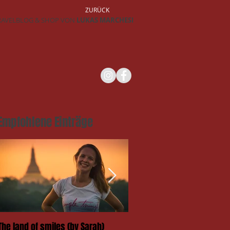
ZURÜCK
RAVELBLOG & SHOP VON
LUKAS MARCHESI
Empfohlene Einträge
The land of smiles (by Sarah)
Das Takengai-Festival