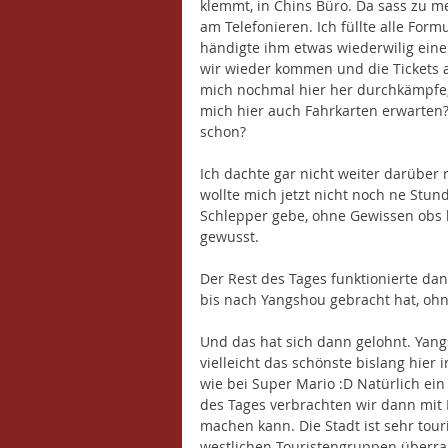
klemmt, in Chins Büro. Da sass zu m
am Telefonieren. Ich füllte alle For
händigte ihm etwas wiederwilig eine A
wir wieder kommen und die Tickets a
mich nochmal hier her durchkämpfe,
mich hier auch Fahrkarten erwarten?
schon?
Ich dachte gar nicht weiter darüber 
wollte mich jetzt nicht noch ne Stun
Schlepper gebe, ohne Gewissen obs kl
gewusst. 
Der Rest des Tages funktionierte da
bis nach Yangshou gebracht hat, oh
Und das hat sich dann gelohnt. Yang
vielleicht das schönste bislang hier 
wie bei Super Mario :D Natürlich ein
des Tages verbrachten wir dann mit
machen kann. Die Stadt ist sehr touri
westlichen Touristengruppen überra