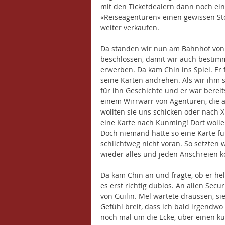
mit den Ticketdealern dann noch eine
«Reiseagenturen» einen gewissen Stoc
weiter verkaufen. 
Da standen wir nun am Bahnhof von 
beschlossen, damit wir auch bestimm
erwerben. Da kam Chin ins Spiel. Er 
seine Karten andrehen. Als wir ihm 
für ihn Geschichte und er war bereit
einem Wirrwarr von Agenturen, die a
wollten sie uns schicken oder nach X
eine Karte nach Kunming! Dort wollen
Doch niemand hatte so eine Karte f
schlichtweg nicht voran. So setzten 
wieder alles und jeden Anschreien k
Da kam Chin an und fragte, ob er hel
es erst richtig dubios. An allen Sec
von Guilin. Mel wartete draussen, si
Gefühl breit, dass ich bald irgendw
noch mal um die Ecke, über einen ku