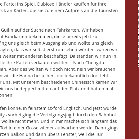
 Partei ins Spiel. Dubiose Händler kauffen für ihre 
k an Karten, die sie zu einem Aufpreis an die Touristen 
Guilin auf der Suche nach Fahrkarten. Wir haben 
t Fahrkarten bekommen, diese bereits jetzt zu 
fing uns gleich beim Ausgang ab und wollte uns gleich 
sagten, dass wir selbst erst rumsehen würden, waren wir 
s weiter mit anderen beschäftigt. Da standen wir nun in 
lle ihre Karten verkaufen wollten – Nach Chengdu 
ian. Aber das wollten wir doch nicht, nein wir brauchen 
 wir die Hanna besuchen, die bekanntlich dort lebt. 
ür uns. Mit unserem bescheidenen Chinesisch kamen wir 
wir uns bedeppert mitten auf den Platz und hätten mal 
önnen. 
fen könne, in feinstem Oxford Englisch. Und jetzt wurde 
uritys vorbei ging die Verfolgungsjagd durch den Bahnhof 
e wollte nicht mehr. Und in mir machte sich langsam das 
o Tod in einer Gosse wieder aufwachen werde. Dann gings 
rzen Balkon und dann übers Fenster, weil die Tür 