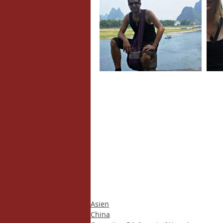
Asien
China