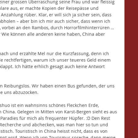
einer grossen Überraschung seine Frau und war fleissig 
mulare aus, er machte Kopien der Reisepässe und 
nzahlung rüber. Klar, er will sich ja sicher sein, dass 
bholen – aber bin ich mir auch sicher, dass wenn ich 
 vorbei an den Rambos, durch Horrorfilmhinterrüren … 
 Wie können alle anderen keine haben, China aber 
nach und erzählte Mel nur die Kurzfassung, denn ich 
de rechtfertigen, warum ich unser teueres Geld einem 
appt. Ich hätte erhlich gesagt auch keine Antwort 
nn Reibungslos. Wir haben einen Bus gefunden, der uns 
ne uns abzuzocken. 
shuo ist ein wahnsinns schönes Fleckchen Erde, 
in China. Gelegen in Mitten von Karst-Bergen sieht es aus 
 Paradies für mich als frequenter Hüpfer. :D Den Rest 
 Recherche und abchecken, was man hier so tun und 
stisch. Touristisch in China heisst nicht, dass es von 
nnt wird. Wenn ich von Tourismus spreche, dann meine 