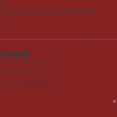
com
Oder wie man vor Ort reist? Jetzt deine unverbindliche
n
KAS MARCHESI
entourist, Tourismusfachmann
t der Liebe zum Entdecken und
und Bild. Süchtig nach
den ÖV der Welt auswendig.
rfahrung von 1400 Reisetagen
​©