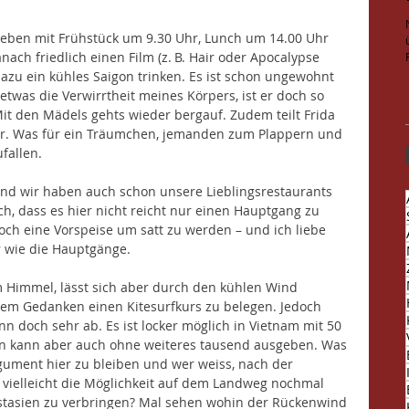
eben mit Frühstück um 9.30 Uhr, Lunch um 14.00 Uhr 
ch friedlich einen Film (z. B. Hair oder Apocalypse 
zu ein kühles Saigon trinken. Es ist schon ungewohnt 
twas die Verwirrtheit meines Körpers, ist er doch so 
it den Mädels gehts wieder bergauf. Zudem teilt Frida 
r. Was für ein Träumchen, jemanden zum Plappern und 
fallen.
 und wir haben auch schon unsere Lieblingsrestaurants 
h, dass es hier nicht reicht nur einen Hauptgang zu 
och eine Vorspeise um satt zu werden – und ich liebe 
r wie die Hauptgänge. 
m Himmel, lässt sich aber durch den kühlen Wind 
dem Gedanken einen Kitesurfkurs zu belegen. Jedoch 
n doch sehr ab. Es ist locker möglich in Vietnam mit 50 
an kann aber auch ohne weiteres tausend ausgeben. Was 
rgument hier zu bleiben und wer weiss, nach der 
a vielleicht die Möglichkeit auf dem Landweg nochmal 
stasien zu verbringen? Mal sehen wohin der Rückenwind 