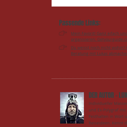
Passende Links:
Mein Favorit! Ganz eifach un
organisieren: Getyourguide.
Du weisst noch nicht wohin? 
Beratung mit Lukas abmache
DER AUTOR - LU
Individueller Mass
und Ex-Polygraf mi
Festhalten in Wort 
Reiseideen. Kennt 