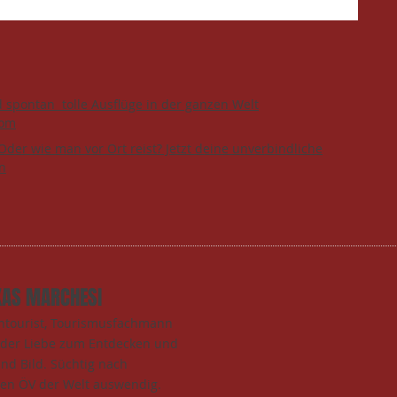
d spontan tolle Ausflüge in der ganzen Welt
com
Oder wie man vor Ort reist? Jetzt deine unverbindliche
n
KAS MARCHESI
entourist, Tourismusfachmann
t der Liebe zum Entdecken und
und Bild. Süchtig nach
den ÖV der Welt auswendig.