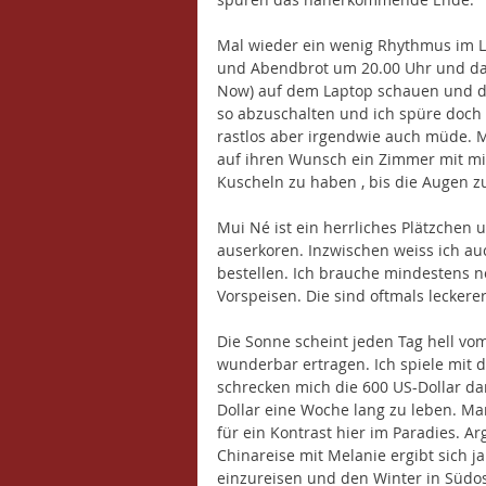
Mal wieder ein wenig Rhythmus im L
und Abendbrot um 20.00 Uhr und dana
Now) auf dem Laptop schauen und da
so abzuschalten und ich spüre doch e
rastlos aber irgendwie auch müde. M
auf ihren Wunsch ein Zimmer mit mi
Kuscheln zu haben , bis die Augen zu
Mui Né ist ein herrliches Plätzchen
auserkoren. Inzwischen weiss ich auc
bestellen. Ich brauche mindestens n
Vorspeisen. Die sind oftmals leckere
Die Sonne scheint jeden Tag hell vo
wunderbar ertragen. Ich spiele mit 
schrecken mich die 600 US-Dollar dan
Dollar eine Woche lang zu leben. M
für ein Kontrast hier im Paradies. A
Chinareise mit Melanie ergibt sich j
einzureisen und den Winter in Südo