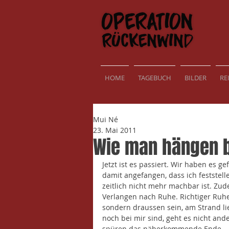
HOME
TAGEBUCH
BILDER
RE
Mui Né
23. Mai 2011
Wie man hängen bl
Jetzt ist es passiert. Wir haben es g
damit angefangen, dass ich feststel
zeitlich nicht mehr machbar ist. Zud
Verlangen nach Ruhe. Richtiger Ruhe
sondern draussen sein, am Strand lie
noch bei mir sind, geht es nicht and
spüren das näherkommende Ende. 