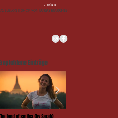
ZURÜCK
RAVELBLOG & SHOP VON
LUKAS MARCHESI
Empfohlene Einträge
The land of smiles (by Sarah)
Das Takengai-Festival