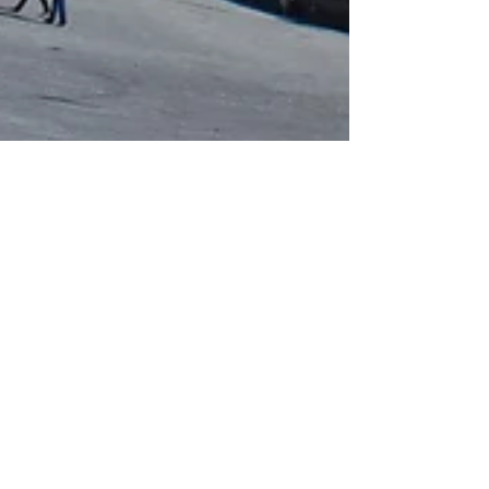
Copenhagen
5. Apr. 2013
In Your Face
Lange habe ich geschlafen, scheine grad sehr viel