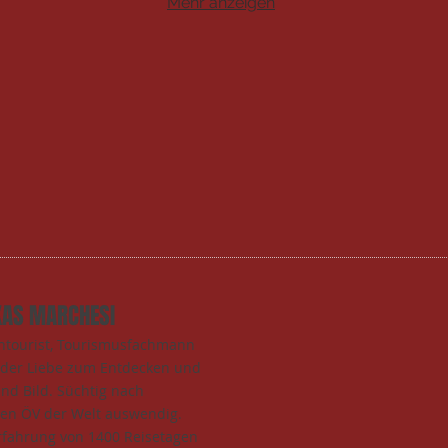
Mehr anzeigen
KAS MARCHESI
entourist, Tourismusfachmann
t der Liebe zum Entdecken und
und Bild. Süchtig nach
den ÖV der Welt auswendig.
rfahrung von 1400 Reisetagen